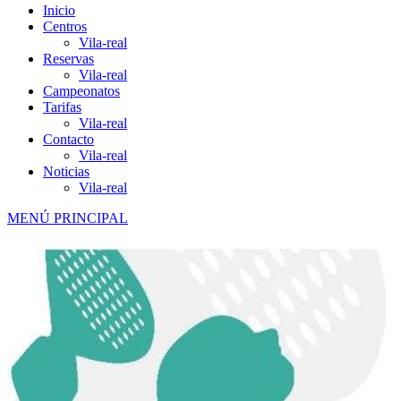
Inicio
Centros
Vila-real
Reservas
Vila-real
Campeonatos
Tarifas
Vila-real
Contacto
Vila-real
Noticias
Vila-real
MENÚ PRINCIPAL